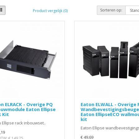
Sorteren op:
Product vergelijk (0)
n ELRACK - Overige PQ
Eaton ELWALL - Overige 
uwmodule Eaton Ellipse
Wandbevestigingsbeuge
 Kit
Eaton EllipseECO wallmo
kit
 Ellipse rack inbouwset..
Eaton Ellipse wandbevestigings
,19
€ 49,69
 BTW: € 149,75