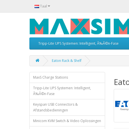
Taal
Tripp-Lite UPS Systemen: Intelligent, Ã‰Ã©n-Fase
Eaton Rack & Shelf
MaxS Charge Stations
Eato
Tripp-Lite UPS Systemen: Intelligent,
Ã‰Ã©n-Fase
Keyspan USB Connectors &
Afstandsbedieningen
Minicom KVM Switch & Video Oplossingen