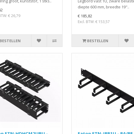
ring groot, kunststof, 1 stks..
Legbord vast 1U, zware belasti
diepte 600 mm, breedte 19"..
42
 BTW: € 26,79
€ 185,82
Excl. BTW: € 153,57
BESTELLEN
BESTELLEN
on ETN-HDHCM2UBU -
Eaton ETN-JRP1U - RA/RE