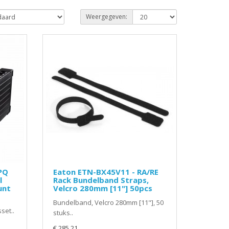
Weergegeven:
PQ
Eaton ETN-BX45V11 - RA/RE
l
Rack Bundelband Straps,
unt
Velcro 280mm [11"] 50pcs
Bundelband, Velcro 280mm [11"], 50
set..
stuks..
€ 285,21