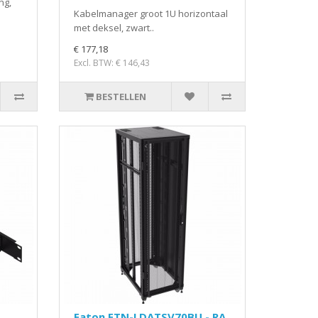
ng,
Kabelmanager groot 1U horizontaal
met deksel, zwart..
€ 177,18
Excl. BTW: € 146,43
BESTELLEN
Eaton ETN-LDATSV70BU - RA