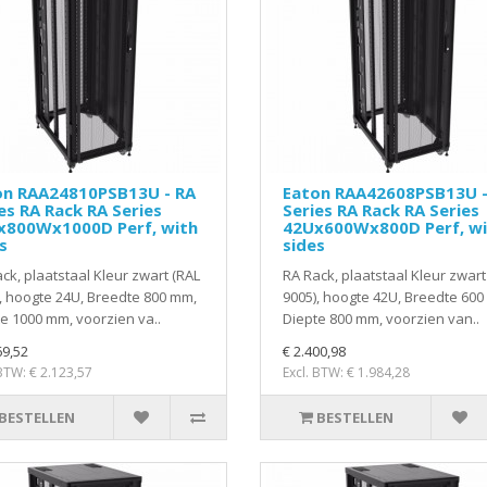
on RAA24810PSB13U - RA
Eaton RAA42608PSB13U -
es RA Rack RA Series
Series RA Rack RA Series
x800Wx1000D Perf, with
42Ux600Wx800D Perf, wi
s
sides
ck, plaatstaal Kleur zwart (RAL
RA Rack, plaatstaal Kleur zwart
, hoogte 24U, Breedte 800 mm,
9005), hoogte 42U, Breedte 600
e 1000 mm, voorzien va..
Diepte 800 mm, voorzien van..
69,52
€ 2.400,98
 BTW: € 2.123,57
Excl. BTW: € 1.984,28
BESTELLEN
BESTELLEN