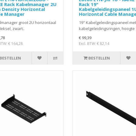
RE Rack Kabelmanager 2U
Rack 19"
 Density Horizontal
Kabelgeleidingspaneel 1
le Manager
Horizontal Cable Manag
lmanager groot 2U horizontaal
19" Kabelgeleidingspaneel met
eksel, zwart..
kabelgeleidingsringen, hoogte 
,78
€ 99,39
 BTW: € 164,28
Excl. BTW: € 82,14
BESTELLEN
BESTELLEN