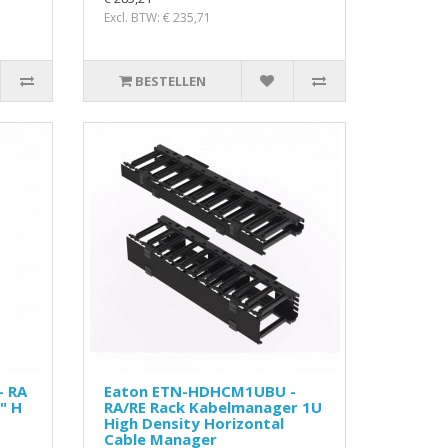
Excl. BTW: € 235,71
BESTELLEN
- RA
Eaton ETN-HDHCM1UBU -
" H
RA/RE Rack Kabelmanager 1U
High Density Horizontal
Cable Manager