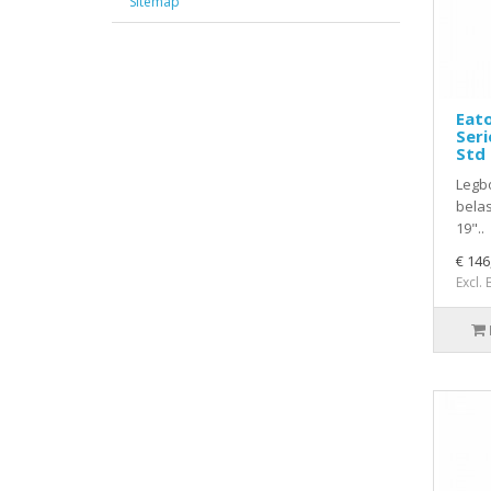
Sitemap
Eat
Seri
Std 
Legbo
belas
19"..
€ 146
Excl.