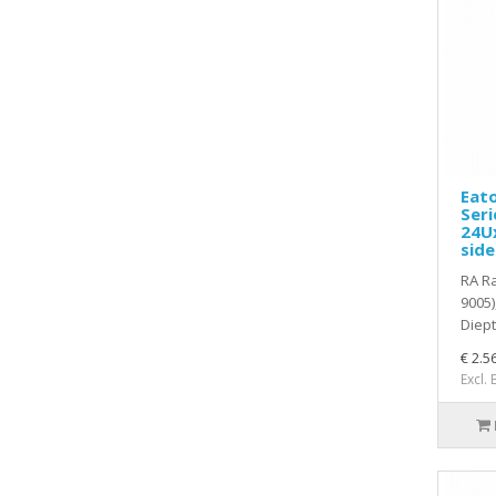
Eat
Seri
24U
side
RA Ra
9005)
Diept
€ 2.5
Excl.