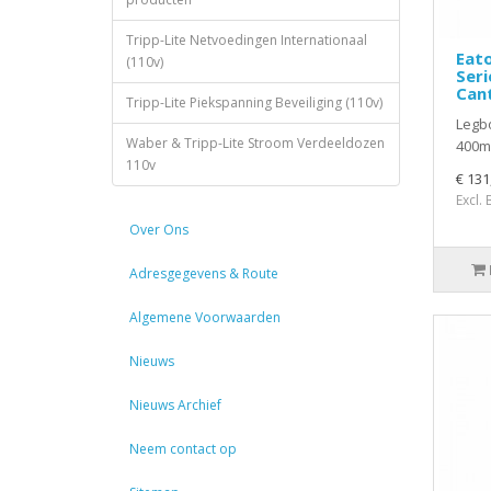
Tripp-Lite Netvoedingen Internationaal
Eat
(110v)
Seri
Can
Tripp-Lite Piekspanning Beveiliging (110v)
Legbo
Waber & Tripp-Lite Stroom Verdeeldozen
400m
110v
€ 131
Excl.
Over Ons
Adresgegevens & Route
Algemene Voorwaarden
Nieuws
Nieuws Archief
Neem contact op