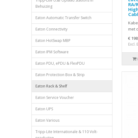
Tripp-Lite USB Oplaad Stations in
RA/
Behuizing
High
Cab
Eaton Automatic Transfer Switch
Kabe
met d
Eaton Connectivity
€ 198
Eaton HotSwap MBP
Excl.
Eaton IPM Software
Eaton PDU, ePDU & FlexPDU
Eaton Protection Box & Strip
Eaton Rack & Shelf
Eaton Service Voucher
Eaton UPS
Eaton Various
Tripp-Lite Internationale & 110 Volt-
producten