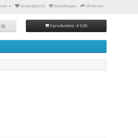
ount
Verlanglijst (0)
Winkelwagen
Afrekenen
0 product(en) - € 0,00