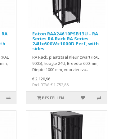
 RA
Eaton RAA24610PSB13U - RA
Series RA Rack RA Series
th
24Ux600Wx1000D Perf, with
sides
 (RAL
RA Rack, plaatstaal Kleur zwart (RAL
 mm,
9005), hoogte 24U, Breedte 600 mm,
Diepte 1000 mm, voorzien va..
€ 2.120,96
Excl. BTW: € 1.752,86
BESTELLEN