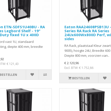
on ETN-SDFS1U40BU - RA
Eaton RAA24608PSB13U -
es Legbord Shelf - 19"
Series RA Rack RA Series
Duty fixed 1U x 400D
24Ux600Wx800D Perf, wi
sides
rd vast 1U, standaard
RA Rack, plaatstaal Kleur zwart
ting, diepte 400 mm, breedte
9005), hoogte 24U, Breedte 600
Diepte 800 mm, voorzien van..
,92
€ 2.120,96
 BTW: € 121,43
Excl. BTW: € 1.752,86
BESTELLEN
BESTELLEN