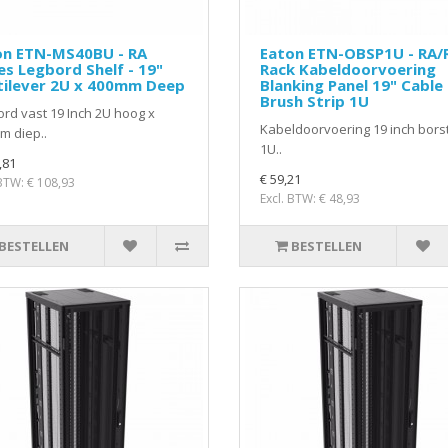
on ETN-MS40BU - RA
Eaton ETN-OBSP1U - RA/
es Legbord Shelf - 19"
Rack Kabeldoorvoering
tilever 2U x 400mm Deep
Blanking Panel 19" Cable
Brush Strip 1U
rd vast 19 Inch 2U hoog x
Kabeldoorvoering 19 inch bors
m diep..
1U..
,81
€ 59,21
 BTW: € 108,93
Excl. BTW: € 48,93
BESTELLEN
BESTELLEN