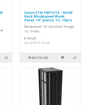
RE
Eaton ETN-PBP1U10 - RA/RE
Rack Blindpaneel Blank.
Panel, 19" plastic 1U, 10pcs
Blindpaneel, 19", kunststof, hoogte
tel
1U, 10 stks..
€ 151,24
Excl. BTW: € 125,00
BESTELLEN