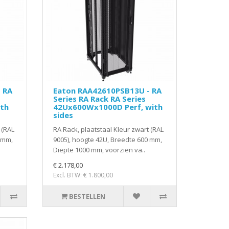
 RA
Eaton RAA42610PSB13U - RA
Series RA Rack RA Series
th
42Ux600Wx1000D Perf, with
sides
 (RAL
RA Rack, plaatstaal Kleur zwart (RAL
 mm,
9005), hoogte 42U, Breedte 600 mm,
Diepte 1000 mm, voorzien va..
€ 2.178,00
Excl. BTW: € 1.800,00
BESTELLEN