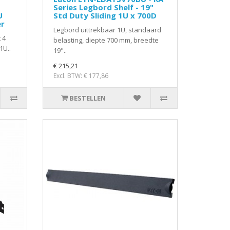
Series Legbord Shelf - 19"
U
Std Duty Sliding 1U x 700D
er
Legbord uittrekbaar 1U, standaard
 4
belasting, diepte 700 mm, breedte
1U..
19"..
€ 215,21
Excl. BTW: € 177,86
BESTELLEN