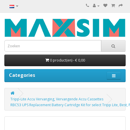
0 product(en) - € 0,00
Categories
Tripp-Lite Accu Vervanging, Vervangende Accu Cassettes
RBC53 UPS Replacement Battery Cartridge Kit for select Tripp Lite, Best