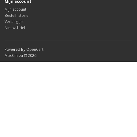
Mijn account
Mijn account
Bestelhistorie
Verlanglijst
Nieuwsbrief
Powered By
OpenCart
MaxSim.eu © 2026