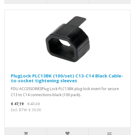
PlugLock PLC13BK (100/set) C13-C14 Black Cable-
to-socket tightening sleeves
PDU ACCESSORIESPlug Lock PLC13BK plug-lock insert for secure
C13 to C14 connections-black (100 pack)..
€ 47,19
€ 47,19
Excl. BTW: € 39,00