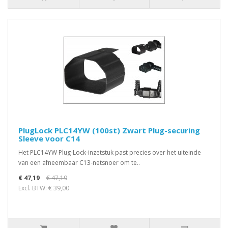
PlugLock PLC14YW (100st) Zwart Plug-securing
Sleeve voor C14
Het PLC14YW Plug-Lock-inzetstuk past precies over het uiteinde
van een afneembaar C13-netsnoer om te..
€ 47,19
€ 47,19
Excl. BTW: € 39,00